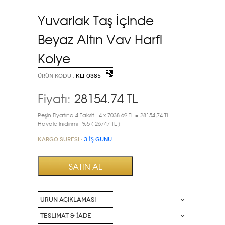
Yuvarlak Taş İçinde
Beyaz Altın Vav Harfi
Kolye
ÜRÜN KODU :
KLF0385
Fiyatı:
28154.74
TL
Peşin Fiyatına 4 Taksit : 4 x 7038.69 TL = 28154,74 TL
Havale İnidirimi : %5 ( 26747 TL )
Kargo Süresi :
3 İŞ GÜNÜ
ÜRÜN AÇIKLAMASI
Teslimat & İade