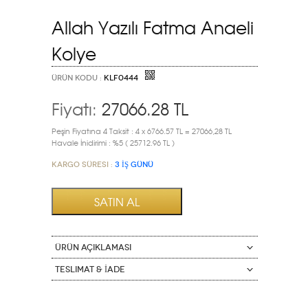
Allah Yazılı Fatma Anaeli
Kolye
ÜRÜN KODU :
KLF0444
Fiyatı:
27066.28
TL
Peşin Fiyatına 4 Taksit : 4 x 6766.57 TL = 27066,28 TL
Havale İnidirimi : %5 ( 25712.96 TL )
Kargo Süresi :
3 İŞ GÜNÜ
ÜRÜN AÇIKLAMASI
Teslimat & İade