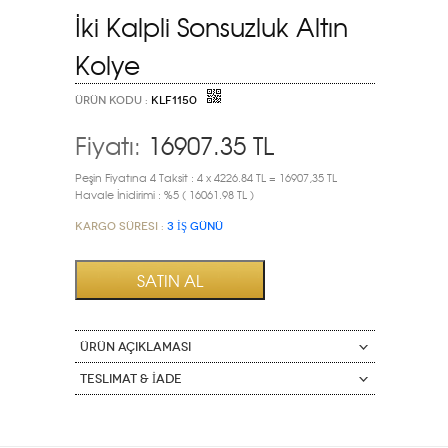
İki Kalpli Sonsuzluk Altın
Kolye
ÜRÜN KODU :
KLF1150
Fiyatı:
16907.35
TL
Peşin Fiyatına 4 Taksit : 4 x 4226.84 TL = 16907,35 TL
Havale İnidirimi : %5 ( 16061.98 TL )
Kargo Süresi :
3 İŞ GÜNÜ
ÜRÜN AÇIKLAMASI
Teslimat & İade