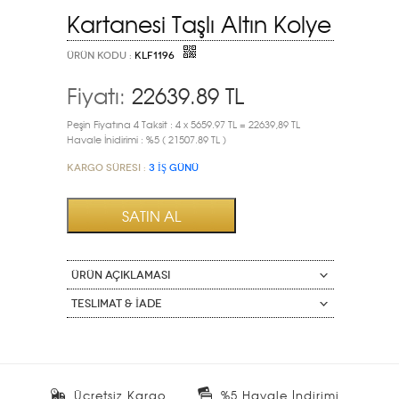
Kartanesi Taşlı Altın Kolye
ÜRÜN KODU :
KLF1196
Fiyatı:
22639.89
TL
Peşin Fiyatına 4 Taksit : 4 x 5659.97 TL = 22639,89 TL
Havale İnidirimi : %5 ( 21507.89 TL )
Kargo Süresi :
3 İŞ GÜNÜ
ÜRÜN AÇIKLAMASI
Teslimat & İade
Ücretsiz Kargo
%5 Havale İndirimi