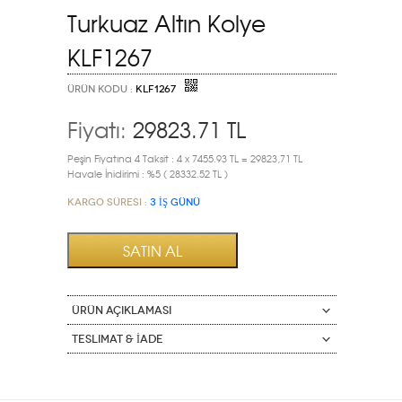
Turkuaz Altın Kolye
KLF1267
ÜRÜN KODU :
KLF1267
Fiyatı:
29823.71
TL
Peşin Fiyatına 4 Taksit : 4 x 7455.93 TL = 29823,71 TL
Havale İnidirimi : %5 ( 28332.52 TL )
Kargo Süresi :
3 İŞ GÜNÜ
ÜRÜN AÇIKLAMASI
Teslimat & İade