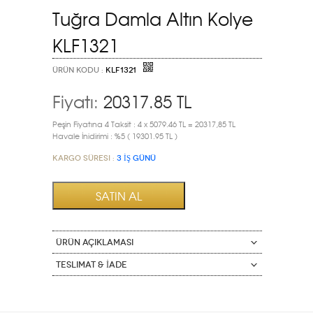
Tuğra Damla Altın Kolye
KLF1321
ÜRÜN KODU :
KLF1321
Fiyatı:
20317.85
TL
Peşin Fiyatına 4 Taksit : 4 x 5079.46 TL = 20317,85 TL
Havale İnidirimi : %5 ( 19301.95 TL )
Kargo Süresi :
3 İŞ GÜNÜ
ÜRÜN AÇIKLAMASI
Teslimat & İade