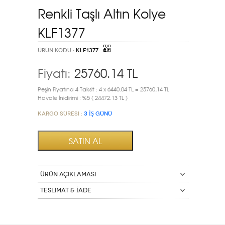
Renkli Taşlı Altın Kolye
KLF1377
ÜRÜN KODU :
KLF1377
Fiyatı:
25760.14
TL
Peşin Fiyatına 4 Taksit : 4 x 6440.04 TL = 25760,14 TL
Havale İnidirimi : %5 ( 24472.13 TL )
Kargo Süresi :
3 İŞ GÜNÜ
ÜRÜN AÇIKLAMASI
Teslimat & İade