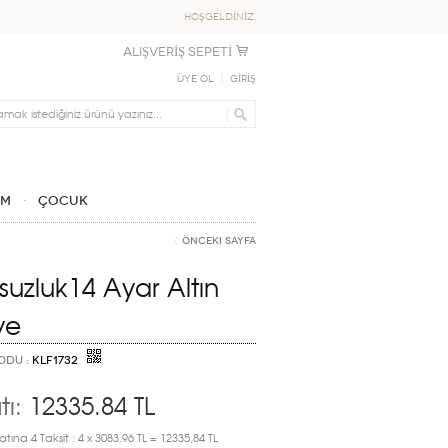
HOŞGELDİNİZ,
ALIŞVERİŞ SEPETİ
Üye Ol
GİRİŞ
IM
ÇOCUK
Önceki Sayfa
suzluk14 Ayar Altın
ye
ODU :
KLF1732
tı:
12335.84
TL
atına 4 Taksit : 4 x 3083.96 TL = 12335,84 TL