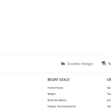
Ücretsiz Kargo
%
BESAY GOLD
D
Hakkımızda
Sip
İletişim
Tes
Basında Besay
İpt
Hesap Numaralarımız
Sat