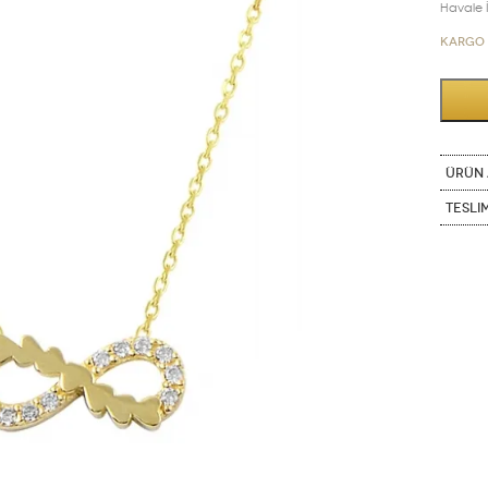
Havale İn
Kargo 
ÜRÜN 
Tesli