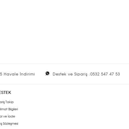
5 Havale İndirimi
Destek ve Sipariş :0532 547 47 53
ESTEK
ariş Takip
limat Bilgileri
al ve İade
ış Sözleşmesi