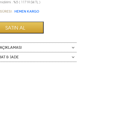
idirimi : %5 ( 11719.04 TL )
Süresi :
HEMEN KARGO
AÇIKLAMASI
mat & İade