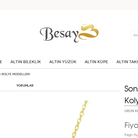
Ara
E
ALTIN BİLEKLİK
ALTIN YÜZÜK
ALTIN KÜPE
ALTIN TAK
s Kolye Modelleri
Son
Yorumlar
Kol
ÜRÜN K
Fiya
Peşin Fiy