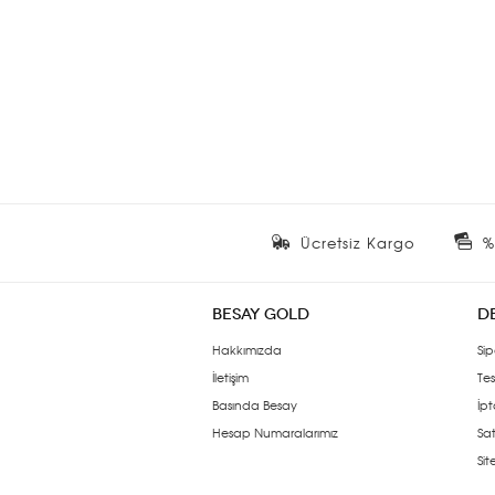
Ücretsiz Kargo
%
BESAY GOLD
D
Hakkımızda
Sip
İletişim
Tes
Basında Besay
İpt
Hesap Numaralarımız
Sat
Si