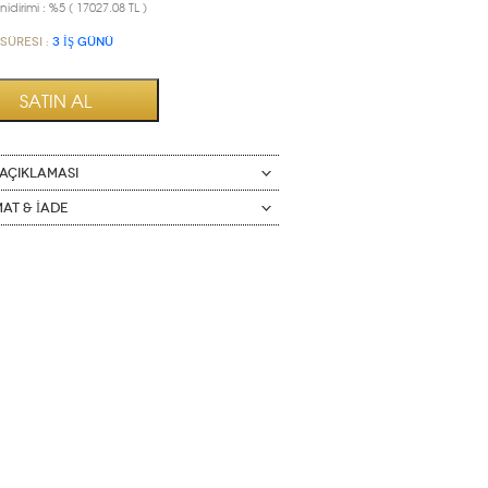
idirimi : %5 ( 17027.08 TL )
Süresi :
3 İŞ GÜNÜ
AÇIKLAMASI
mat & İade