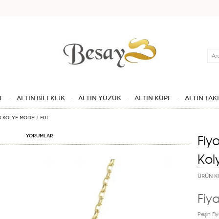
Ara
E
ALTIN BİLEKLİK
ALTIN YÜZÜK
ALTIN KÜPE
ALTIN TAK
s Kolye Modelleri
Fiy
Yorumlar
Kol
ÜRÜN K
Fiya
Peşin Fiy