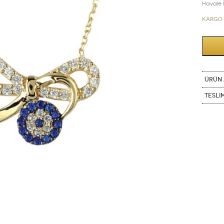
Havale İn
Kargo 
ÜRÜN 
Tesli