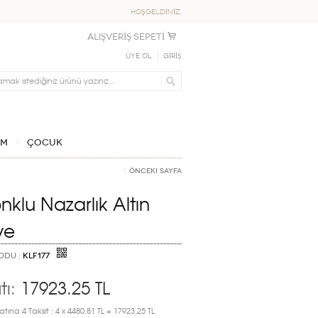
HOŞGELDİNİZ,
ALIŞVERİŞ SEPETİ
Üye Ol
GİRİŞ
IM
ÇOCUK
Önceki Sayfa
onklu Nazarlık Altın
ye
ODU :
KLF177
tı:
17923.25
TL
atına 4 Taksit : 4 x 4480.81 TL = 17923,25 TL