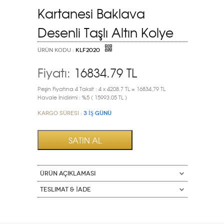
Kartanesi Baklava
Desenli Taşlı Altın Kolye
ÜRÜN KODU :
KLF2020
Fiyatı:
16834.79
TL
Peşin Fiyatına 4 Taksit : 4 x 4208.7 TL = 16834,79 TL
Havale İnidirimi : %5 ( 15993.05 TL )
Kargo Süresi :
3 İŞ GÜNÜ
ÜRÜN AÇIKLAMASI
Teslimat & İade