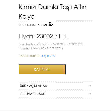
Kırmızı Damla Taşlı Altın
Kolye
ÜRÜN KODU :
KLF221
Fiyatı:
23002.71
TL
Peşin Fiyatına 4 Taksit : 4 x 5750.68 TL = 23002,71 TL
Havale İnidirimi : %5 ( 21852.57 TL )
Kargo Süresi :
3 İŞ GÜNÜ
ÜRÜN AÇIKLAMASI
Teslimat & İade