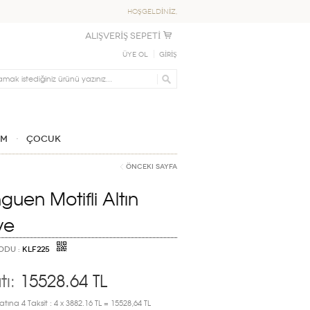
HOŞGELDİNİZ,
ALIŞVERİŞ SEPETİ
Üye Ol
GİRİŞ
IM
ÇOCUK
Önceki Sayfa
guen Motifli Altın
ye
ODU :
KLF225
tı:
15528.64
TL
atına 4 Taksit : 4 x 3882.16 TL = 15528,64 TL