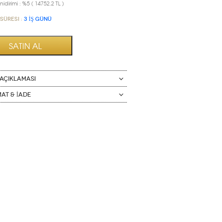
idirimi : %5 ( 14752.2 TL )
Süresi :
3 İŞ GÜNÜ
AÇIKLAMASI
mat & İade