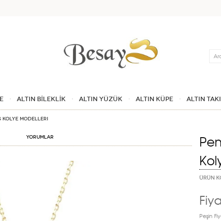
Ara
E
ALTIN BİLEKLİK
ALTIN YÜZÜK
ALTIN KÜPE
ALTIN TAK
s Kolye Modelleri
Pen
Yorumlar
Kol
ÜRÜN K
Fiya
Peşin Fiy