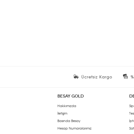
Ücretsiz Kargo
%
BESAY GOLD
D
Hakkımızda
Sip
İletişim
Tes
Basında Besay
İpt
Hesap Numaralarımız
Sat