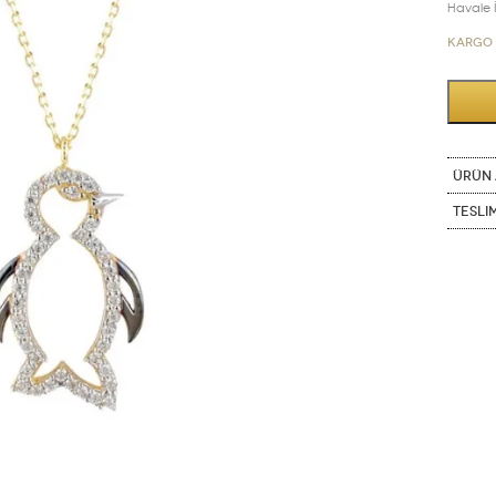
Havale İn
Kargo 
ÜRÜN 
Tesli