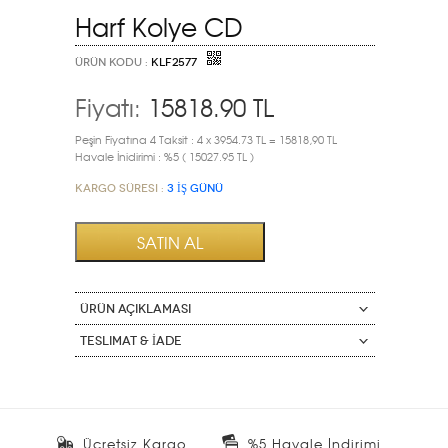
Harf Kolye CD
ÜRÜN KODU :
KLF2577
Fiyatı:
15818.90
TL
Peşin Fiyatına 4 Taksit : 4 x 3954.73 TL = 15818,90 TL
Havale İnidirimi : %5 ( 15027.95 TL )
Kargo Süresi :
3 İŞ GÜNÜ
ÜRÜN AÇIKLAMASI
Teslimat & İade
Ücretsiz Kargo
%5 Havale İndirimi