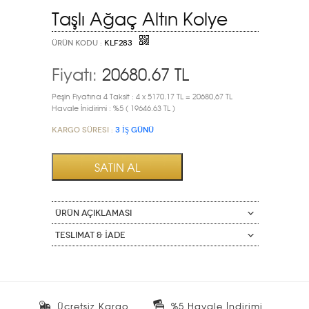
Taşlı Ağaç Altın Kolye
ÜRÜN KODU :
KLF283
Fiyatı:
20680.67
TL
Peşin Fiyatına 4 Taksit : 4 x 5170.17 TL = 20680,67 TL
Havale İnidirimi : %5 ( 19646.63 TL )
Kargo Süresi :
3 İŞ GÜNÜ
ÜRÜN AÇIKLAMASI
Teslimat & İade
Ücretsiz Kargo
%5 Havale İndirimi