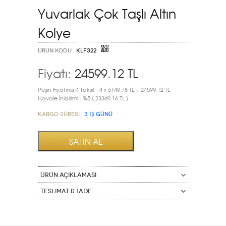
Yuvarlak Çok Taşlı Altın
Kolye
ÜRÜN KODU :
KLF322
Fiyatı:
24599.12
TL
Peşin Fiyatına 4 Taksit : 4 x 6149.78 TL = 24599,12 TL
Havale İnidirimi : %5 ( 23369.16 TL )
Kargo Süresi :
3 İŞ GÜNÜ
ÜRÜN AÇIKLAMASI
Teslimat & İade