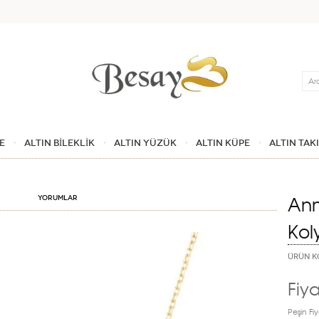
Ara
E
ALTIN BİLEKLİK
ALTIN YÜZÜK
ALTIN KÜPE
ALTIN TAK
Ann
Yorumlar
Kol
ÜRÜN K
Fiya
Peşin Fiy