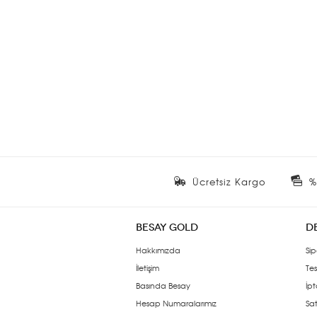
Ücretsiz Kargo
%
BESAY GOLD
D
Hakkımızda
Sip
İletişim
Tes
Basında Besay
İpt
Hesap Numaralarımız
Sat