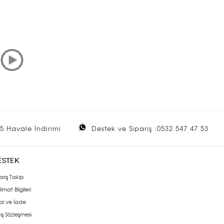
5 Havale İndirimi
Destek ve Sipariş :0532 547 47 53
ESTEK
ariş Takip
limat Bilgileri
al ve İade
ış Sözleşmesi