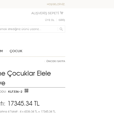
HOŞGELDİNİZ,
ALIŞVERİŞ SEPETİ
Üye Ol
GİRİŞ
IM
ÇOCUK
Önceki Sayfa
e Çocuklar Elele
ye
ODU :
KLF336-2
tı:
17345.34
TL
atına 4 Taksit : 4 x 4336.34 TL = 17345,34 TL