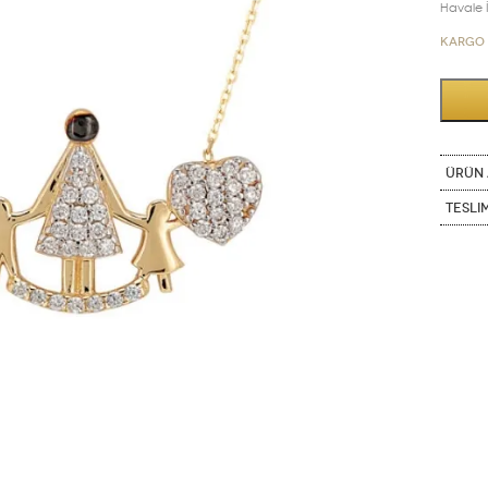
Havale İn
Kargo 
ÜRÜN 
Tesli