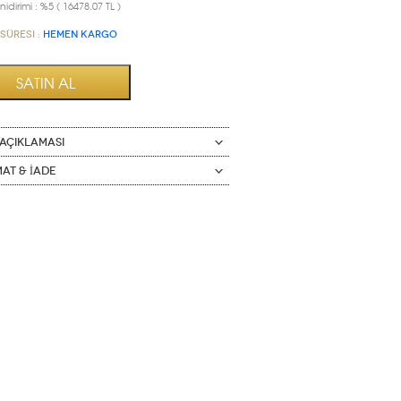
idirimi : %5 ( 16478.07 TL )
Süresi :
HEMEN KARGO
AÇIKLAMASI
mat & İade