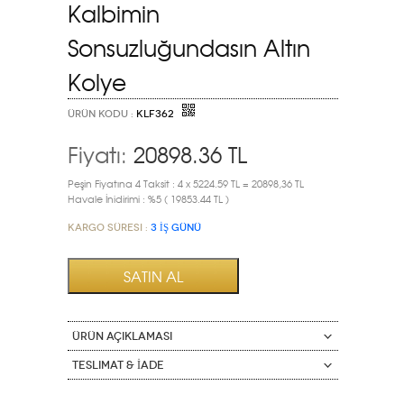
Kalbimin
Sonsuzluğundasın Altın
Kolye
ÜRÜN KODU :
KLF362
Fiyatı:
20898.36
TL
Peşin Fiyatına 4 Taksit : 4 x 5224.59 TL = 20898,36 TL
Havale İnidirimi : %5 ( 19853.44 TL )
Kargo Süresi :
3 İŞ GÜNÜ
ÜRÜN AÇIKLAMASI
Teslimat & İade