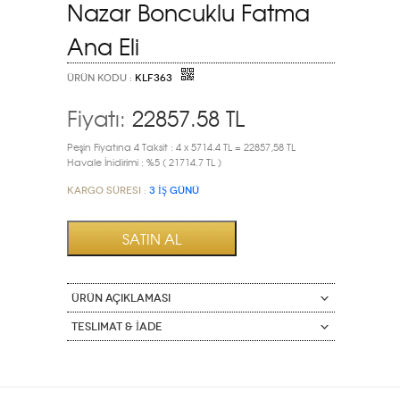
Nazar Boncuklu Fatma
Ana Eli
ÜRÜN KODU :
KLF363
Fiyatı:
22857.58
TL
Peşin Fiyatına 4 Taksit : 4 x 5714.4 TL = 22857,58 TL
Havale İnidirimi : %5 ( 21714.7 TL )
Kargo Süresi :
3 İŞ GÜNÜ
ÜRÜN AÇIKLAMASI
Teslimat & İade