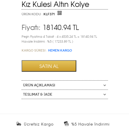
Kız Kulesi Altın Kolye
ÜRÜN KODU :
KLF371
Fiyatı:
18140.94
TL
Peşin Fiyatına 4 Taksit : 4 x 4535.24 TL = 18140,94 TL
Havale İnidirimi : %5 ( 17233.89 TL )
Kargo Süresi :
HEMEN KARGO
ÜRÜN AÇIKLAMASI
Teslimat & İade
Ücretsiz Kargo
%5 Havale İndirimi