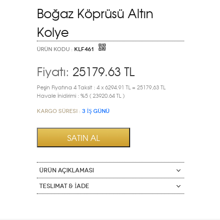
Boğaz Köprüsü Altın
Kolye
ÜRÜN KODU :
KLF461
Fiyatı:
25179.63
TL
Peşin Fiyatına 4 Taksit : 4 x 6294.91 TL = 25179,63 TL
Havale İnidirimi : %5 ( 23920.64 TL )
Kargo Süresi :
3 İŞ GÜNÜ
ÜRÜN AÇIKLAMASI
Teslimat & İade