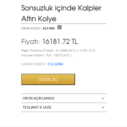
Sonsuzluk içinde Kalpler
Altın Kolye
ÜRÜN KODU :
KLF488
Fiyatı:
16181.72
TL
Peşin Fiyatına 4 Taksit : 4 x 4045.43 TL = 16181,72 TL
Havale İnidirimi : %5 ( 15372.63 TL )
Kargo Süresi :
3 İŞ GÜNÜ
ÜRÜN AÇIKLAMASI
Teslimat & İade