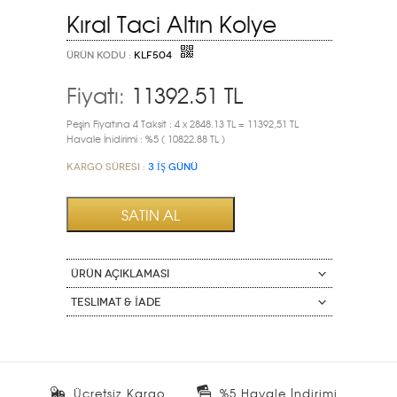
Kıral Taci Altın Kolye
ÜRÜN KODU :
KLF504
Fiyatı:
11392.51
TL
Peşin Fiyatına 4 Taksit : 4 x 2848.13 TL = 11392,51 TL
Havale İnidirimi : %5 ( 10822.88 TL )
Kargo Süresi :
3 İŞ GÜNÜ
ÜRÜN AÇIKLAMASI
Teslimat & İade
Ücretsiz Kargo
%5 Havale İndirimi