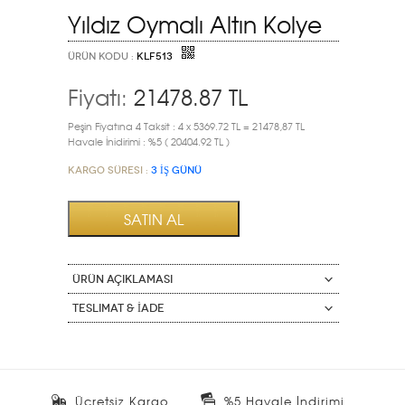
Yıldız Oymalı Altın Kolye
ÜRÜN KODU :
KLF513
Fiyatı:
21478.87
TL
Peşin Fiyatına 4 Taksit : 4 x 5369.72 TL = 21478,87 TL
Havale İnidirimi : %5 ( 20404.92 TL )
Kargo Süresi :
3 İŞ GÜNÜ
ÜRÜN AÇIKLAMASI
Teslimat & İade
Ücretsiz Kargo
%5 Havale İndirimi