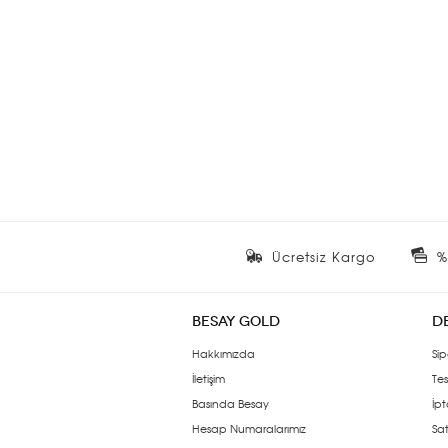
Ücretsiz Kargo
%
BESAY GOLD
D
Hakkımızda
Sip
İletişim
Tes
Basında Besay
İpt
Hesap Numaralarımız
Sat