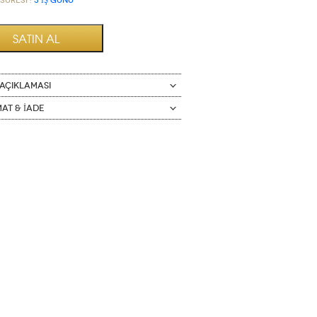
Süresi :
3 İŞ GÜNÜ
AÇIKLAMASI
mat & İade