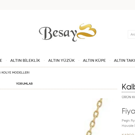
Ara
E
ALTIN BİLEKLİK
ALTIN YÜZÜK
ALTIN KÜPE
ALTIN TAK
s Kolye Modelleri
Kal
Yorumlar
ÜRÜN K
Fiya
Peşin Fiy
Havale İn