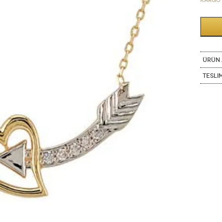
Kargo 
ÜRÜN 
Tesli