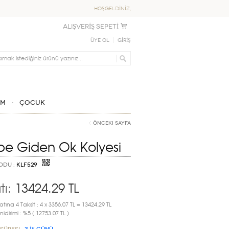
HOŞGELDİNİZ,
ALIŞVERİŞ SEPETİ
Üye Ol
GİRİŞ
IM
ÇOCUK
Önceki Sayfa
be Giden Ok Kolyesi
ODU :
KLF529
tı:
13424.29
TL
atına 4 Taksit : 4 x 3356.07 TL = 13424,29 TL
idirimi : %5 ( 12753.07 TL )