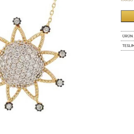
Kargo 
ÜRÜN 
Tesli