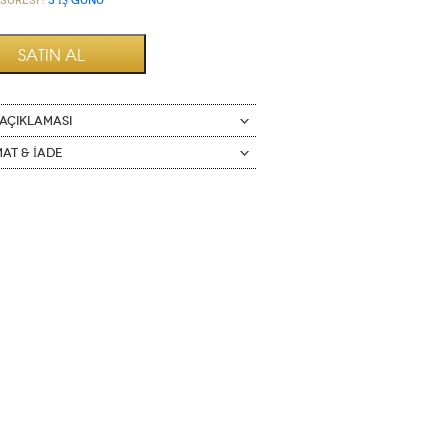
Süresi :
3 İŞ GÜNÜ
AÇIKLAMASI
mat & İade