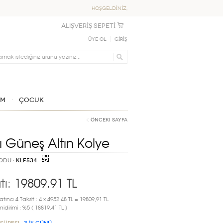
HOŞGELDİNİZ,
ALIŞVERİŞ SEPETİ
Üye Ol
GİRİŞ
IM
ÇOCUK
Önceki Sayfa
lı Güneş Altın Kolye
ODU :
KLF534
tı:
19809.91
TL
atına 4 Taksit : 4 x 4952.48 TL = 19809,91 TL
idirimi : %5 ( 18819.41 TL )