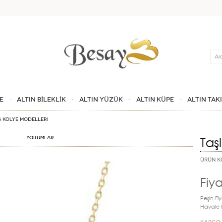
Ara
E
ALTIN BİLEKLİK
ALTIN YÜZÜK
ALTIN KÜPE
ALTIN TAK
s Kolye Modelleri
Taş
Yorumlar
ÜRÜN K
Fiya
Peşin Fiy
Havale İn