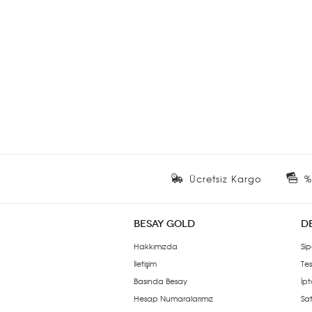
Ücretsiz Kargo
%
BESAY GOLD
D
Hakkımızda
Sip
İletişim
Tes
Basında Besay
İpt
Hesap Numaralarımız
Sat