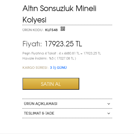
Altın Sonsuzluk Mineli
Kolyesi
ÜRÜN KODU :
KLF548
Fiyatı:
17923.25
TL
Peşin Fiyatına 4 Taksit : 4 x 4480.81 TL = 17923,25 TL
Havale İnidirimi : %5 ( 17027.08 TL )
Kargo Süresi :
3 İŞ GÜNÜ
ÜRÜN AÇIKLAMASI
Teslimat & İade