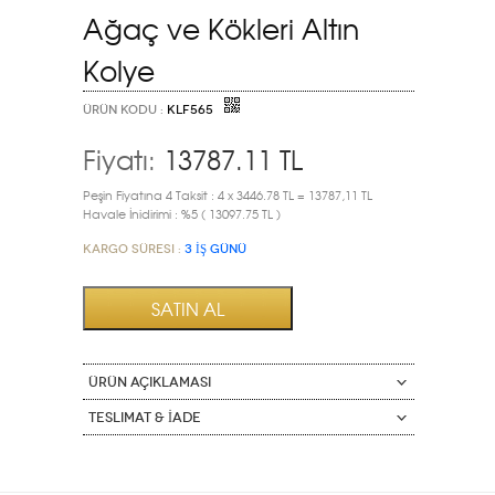
Ağaç ve Kökleri Altın
Kolye
ÜRÜN KODU :
KLF565
Fiyatı:
13787.11
TL
Peşin Fiyatına 4 Taksit : 4 x 3446.78 TL = 13787,11 TL
Havale İnidirimi : %5 ( 13097.75 TL )
Kargo Süresi :
3 İŞ GÜNÜ
ÜRÜN AÇIKLAMASI
Teslimat & İade