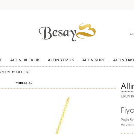
Ara
E
ALTIN BİLEKLİK
ALTIN YÜZÜK
ALTIN KÜPE
ALTIN TAK
s Kolye Modelleri
Alt
Yorumlar
ÜRÜN K
Fiya
Peşin Fiy
Havale İn