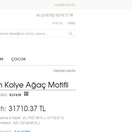
HOŞGELDİNİZ,
ALIŞVERİŞ SEPETİ
Üye Ol
GİRİŞ
IM
ÇOCUK
Önceki Sayfa
ın Kolye Ağaç Motifli
ODU :
KLF618
tı:
31710.37
TL
atına 4 Taksit : 4 x 7927.59 TL = 31710,37 TL
idirimi : %5 ( 30124.85 TL )