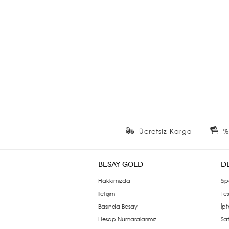
Ücretsiz Kargo
%
BESAY GOLD
D
Hakkımızda
Sip
İletişim
Tes
Basında Besay
İpt
Hesap Numaralarımız
Sat