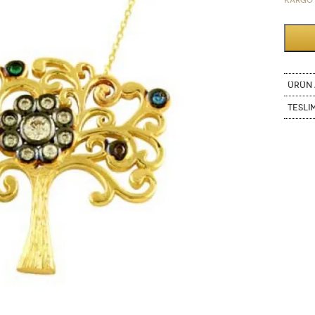
Kargo 
ÜRÜN 
Tesli