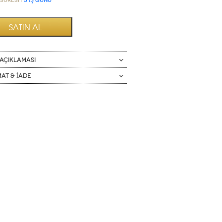
Süresi :
3 İŞ GÜNÜ
AÇIKLAMASI
mat & İade