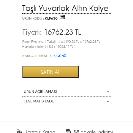
Taşlı Yuvarlak Altın Kolye
ÜRÜN KODU :
KLF630
Fiyatı:
16762.23
TL
Peşin Fiyatına 4 Taksit : 4 x 4190.56 TL = 16762,23 TL
Havale İnidirimi : %5 ( 15924.11 TL )
Kargo Süresi :
3 İŞ GÜNÜ
ÜRÜN AÇIKLAMASI
Teslimat & İade
Ücretsiz Kargo
%5 Havale İndirimi