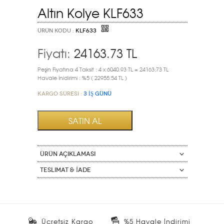
Altın Kolye KLF633
ÜRÜN KODU :
KLF633
Fiyatı:
24163.73
TL
Peşin Fiyatına 4 Taksit : 4 x 6040.93 TL = 24163,73 TL
Havale İnidirimi : %5 ( 22955.54 TL )
Kargo Süresi :
3 İŞ GÜNÜ
ÜRÜN AÇIKLAMASI
Teslimat & İade
Ücretsiz Kargo
%5 Havale İndirimi