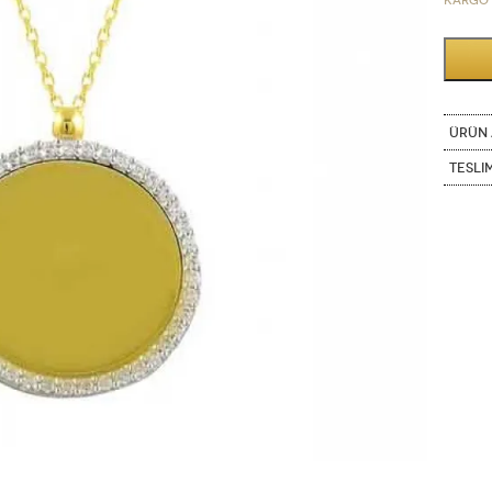
Kargo 
ÜRÜN 
Tesli