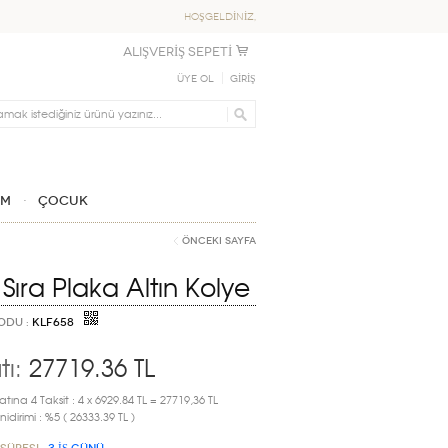
HOŞGELDİNİZ,
ALIŞVERİŞ SEPETİ
Üye Ol
GİRİŞ
IM
ÇOCUK
Önceki Sayfa
 Sıra Plaka Altın Kolye
ODU :
KLF658
tı:
27719.36
TL
atına 4 Taksit : 4 x 6929.84 TL = 27719,36 TL
idirimi : %5 ( 26333.39 TL )