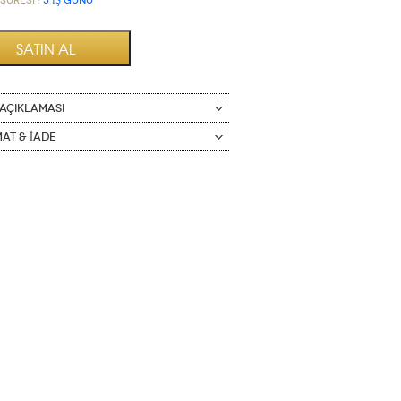
Süresi :
3 İŞ GÜNÜ
AÇIKLAMASI
mat & İade