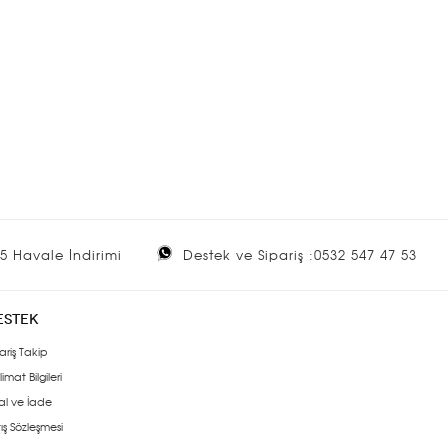
5 Havale İndirimi
Destek ve Sipariş :0532 547 47 53
ESTEK
ariş Takip
limat Bilgileri
al ve İade
ış Sözleşmesi