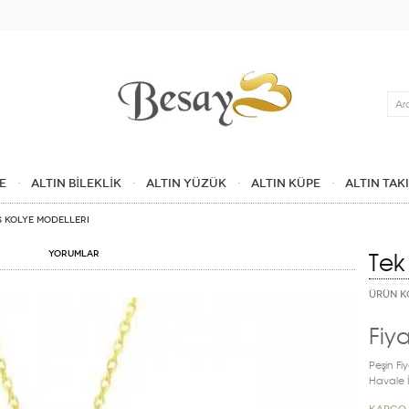
Ara
E
ALTIN BİLEKLİK
ALTIN YÜZÜK
ALTIN KÜPE
ALTIN TAK
s Kolye Modelleri
Tek
Yorumlar
ÜRÜN K
Fiya
Peşin Fiy
Havale İn