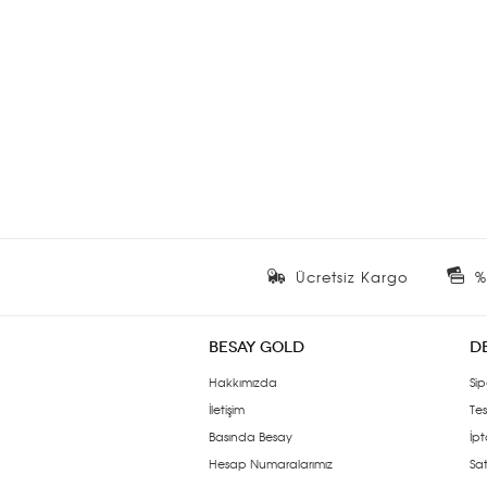
Ücretsiz Kargo
%
BESAY GOLD
D
Hakkımızda
Sip
İletişim
Tes
Basında Besay
İpt
Hesap Numaralarımız
Sat