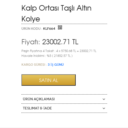
Kalp Ortası Taşlı Altın
Kolye
ÜRÜN KODU :
KLF664
Fiyatı:
23002.71
TL
Peşin Fiyatına 4 Taksit : 4 x 5750.68 TL = 23002,71 TL
Havale İnidirimi : %5 ( 21852.57 TL )
Kargo Süresi :
3 İŞ GÜNÜ
ÜRÜN AÇIKLAMASI
Teslimat & İade