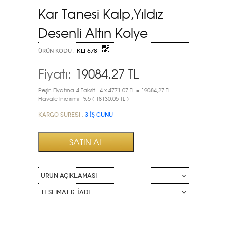
Kar Tanesi Kalp,Yıldız
Desenli Altın Kolye
ÜRÜN KODU :
KLF678
Fiyatı:
19084.27
TL
Peşin Fiyatına 4 Taksit : 4 x 4771.07 TL = 19084,27 TL
Havale İnidirimi : %5 ( 18130.05 TL )
Kargo Süresi :
3 İŞ GÜNÜ
ÜRÜN AÇIKLAMASI
Teslimat & İade