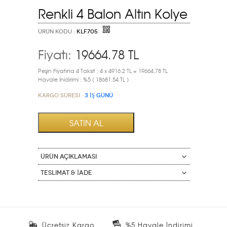
Renkli 4 Balon Altın Kolye
ÜRÜN KODU :
KLF705
Fiyatı:
19664.78
TL
Peşin Fiyatına 4 Taksit : 4 x 4916.2 TL = 19664,78 TL
Havale İnidirimi : %5 ( 18681.54 TL )
Kargo Süresi :
3 İŞ GÜNÜ
ÜRÜN AÇIKLAMASI
Teslimat & İade
Ücretsiz Kargo
%5 Havale İndirimi