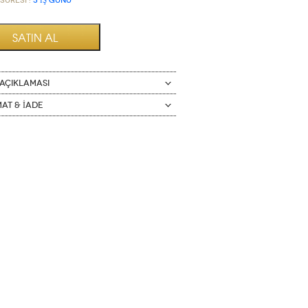
Süresi :
3 İŞ GÜNÜ
AÇIKLAMASI
mat & İade