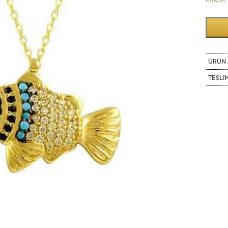
Kargo 
ÜRÜN 
Tesli