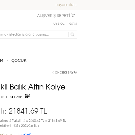
HOŞGELDİNİZ,
ALIŞVERİŞ SEPETİ
Üye Ol
GİRİŞ
IM
ÇOCUK
Önceki Sayfa
li Balık Altın Kolye
ODU :
KLF708
tı:
21841.69
TL
atına 4 Taksit : 4 x 5460.42 TL = 21841,69 TL
idirimi : %5 ( 20749.6 TL )