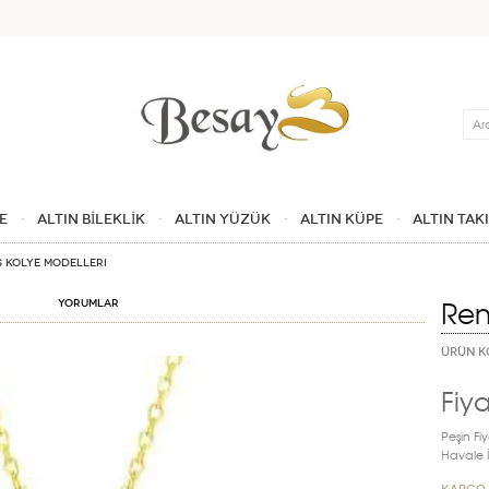
Ara
E
ALTIN BİLEKLİK
ALTIN YÜZÜK
ALTIN KÜPE
ALTIN TAK
s Kolye Modelleri
Renk
Yorumlar
ÜRÜN K
Fiya
Peşin Fiy
Havale İn