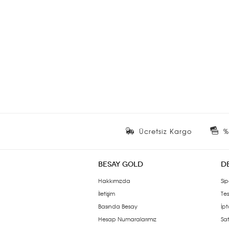
Ücretsiz Kargo
%
BESAY GOLD
D
Hakkımızda
Sip
İletişim
Tes
Basında Besay
İpt
Hesap Numaralarımız
Sat