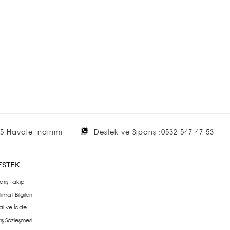
5 Havale İndirimi
Destek ve Sipariş :0532 547 47 53
ESTEK
ariş Takip
limat Bilgileri
al ve İade
ış Sözleşmesi