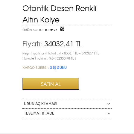
Otantik Desen Renkli
Altın Kolye
ÜRÜN KODU :
KLM127
Fiyatı:
34032.41
TL
Peşin Fiyatına 4 Taksit : 4 x 8508.1 TL = 34032,41 TL
Havale İnidirimi : %5 ( 32330.78 TL )
Kargo Süresi :
3 İŞ GÜNÜ
ÜRÜN AÇIKLAMASI
Teslimat & İade