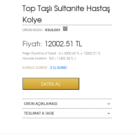
Top Taşlı Sultanite Hastaş
Kolye
ÜRÜN KODU :
KSUL001
Fiyatı:
12002.51
TL
Peşin Fiyatına 4 Taksit : 4 x 3000.63 TL = 12002,51 TL
Havale İnidirimi : %5 ( 11402.38 TL )
Kargo Süresi :
3 İŞ GÜNÜ
ÜRÜN AÇIKLAMASI
Teslimat & İade