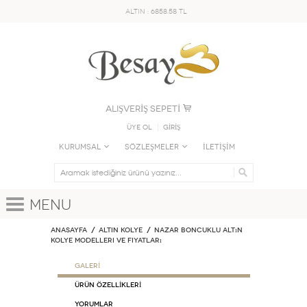
ALTIN : 6858.58 TL
ALIŞVERİŞ SEPETİ
Üye Ol
GİRİŞ
KURUMSAL
SÖZLEŞMELER
İLETİŞİM
Menu
Anasayfa
ALTIN KOLYE
Nazar Boncuklu Altın
Kolye Modelleri ve Fiyatları
GALERİ
ÜRÜN ÖZELLİKLERİ
Yorumlar