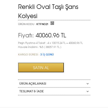
Renkli Oval Taşlı Şans
Kolyesi
ÜRÜN KODU :
KTFN021
Fiyatı:
40060.96
TL
Peşin Fiyatına 4 Taksit : 4 x 10015.24 TL = 40060,96 TL
Havale İnidirimi : %5 ( 38057.91 TL )
Kargo Süresi :
3 İŞ GÜNÜ
ÜRÜN AÇIKLAMASI
Teslimat & İade