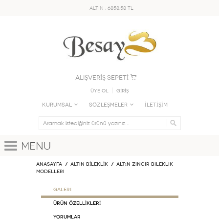
ALTIN : 6858.58 TL
ALIŞVERİŞ SEPETİ
Üye Ol
GİRİŞ
KURUMSAL
SÖZLEŞMELER
İLETİŞİM
Menu
Anasayfa
ALTIN BİLEKLİK
Altın Zincir Bileklik
Modelleri
GALERİ
ÜRÜN ÖZELLİKLERİ
Yorumlar