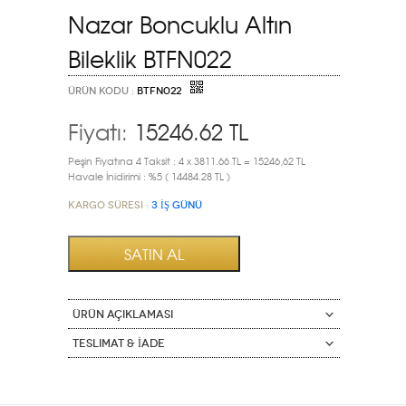
Nazar Boncuklu Altın
Bileklik BTFN022
ÜRÜN KODU :
BTFN022
Fiyatı:
15246.62
TL
Peşin Fiyatına 4 Taksit : 4 x 3811.66 TL = 15246,62 TL
Havale İnidirimi : %5 ( 14484.28 TL )
Kargo Süresi :
3 İŞ GÜNÜ
ÜRÜN AÇIKLAMASI
Teslimat & İade