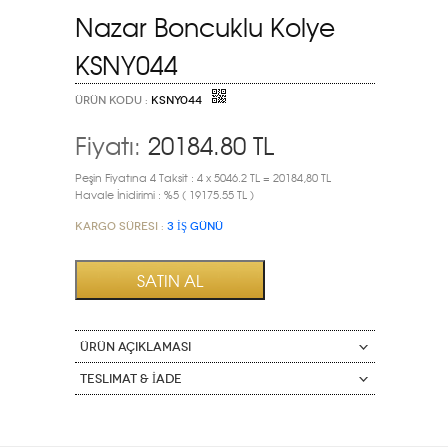
Nazar Boncuklu Kolye
KSNY044
ÜRÜN KODU :
KSNY044
Fiyatı:
20184.80
TL
Peşin Fiyatına 4 Taksit : 4 x 5046.2 TL = 20184,80 TL
Havale İnidirimi : %5 ( 19175.55 TL )
Kargo Süresi :
3 İŞ GÜNÜ
ÜRÜN AÇIKLAMASI
Teslimat & İade