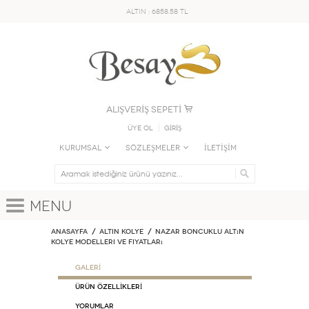
ALTIN : 6858.58 TL
ALIŞVERİŞ SEPETİ
Üye Ol
GİRİŞ
KURUMSAL
SÖZLEŞMELER
İLETİŞİM
Menu
Anasayfa
ALTIN KOLYE
Nazar Boncuklu Altın
Kolye Modelleri ve Fiyatları
GALERİ
ÜRÜN ÖZELLİKLERİ
Yorumlar