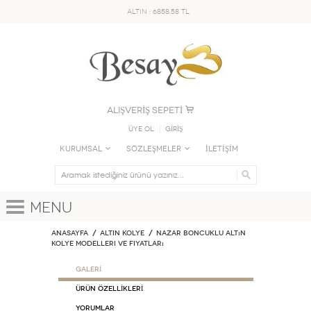
ALTIN : 6858.58 TL
ALIŞVERİŞ SEPETİ
Üye Ol
GİRİŞ
KURUMSAL
SÖZLEŞMELER
İLETİŞİM
Menu
Anasayfa
ALTIN KOLYE
Nazar Boncuklu Altın
Kolye Modelleri ve Fiyatları
GALERİ
ÜRÜN ÖZELLİKLERİ
Yorumlar