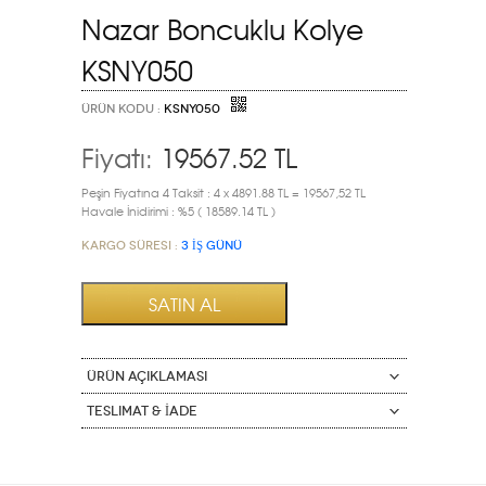
Nazar Boncuklu Kolye
KSNY050
ÜRÜN KODU :
KSNY050
Fiyatı:
19567.52
TL
Peşin Fiyatına 4 Taksit : 4 x 4891.88 TL = 19567,52 TL
Havale İnidirimi : %5 ( 18589.14 TL )
Kargo Süresi :
3 İŞ GÜNÜ
ÜRÜN AÇIKLAMASI
Teslimat & İade