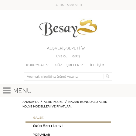
ALTIN : 6858.58 TL
ALIŞVERİŞ SEPETİ
Üye Ol
GİRİŞ
KURUMSAL
SÖZLEŞMELER
İLETİŞİM
Menu
Anasayfa
ALTIN KOLYE
Nazar Boncuklu Altın
Kolye Modelleri ve Fiyatları
GALERİ
ÜRÜN ÖZELLİKLERİ
Yorumlar