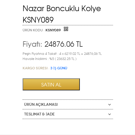
Nazar Boncuklu Kolye
KSNY089
ÜRÜN KODU :
KSNY089
Fiyatı:
24876.06
TL
Peşin Fiyatına 4 Taksit : 4 x 6219.02 TL = 24876,06 TL
Havale İnidirimi : %5 ( 23632.25 TL )
Kargo Süresi :
3 İŞ GÜNÜ
ÜRÜN AÇIKLAMASI
Teslimat & İade