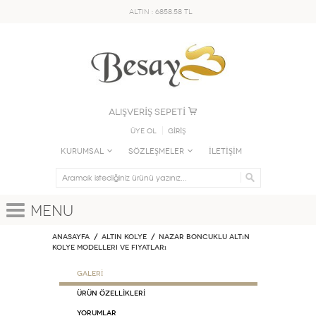
ALTIN : 6858.58 TL
ALIŞVERİŞ SEPETİ
Üye Ol
GİRİŞ
KURUMSAL
SÖZLEŞMELER
İLETİŞİM
Menu
Anasayfa
ALTIN KOLYE
Nazar Boncuklu Altın
Kolye Modelleri ve Fiyatları
GALERİ
ÜRÜN ÖZELLİKLERİ
Yorumlar