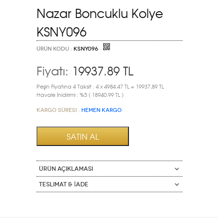
Nazar Boncuklu Kolye
KSNY096
ÜRÜN KODU :
KSNY096
Fiyatı:
19937.89
TL
Peşin Fiyatına 4 Taksit : 4 x 4984.47 TL = 19937,89 TL
Havale İnidirimi : %5 ( 18940.99 TL )
Kargo Süresi :
HEMEN KARGO
ÜRÜN AÇIKLAMASI
Teslimat & İade