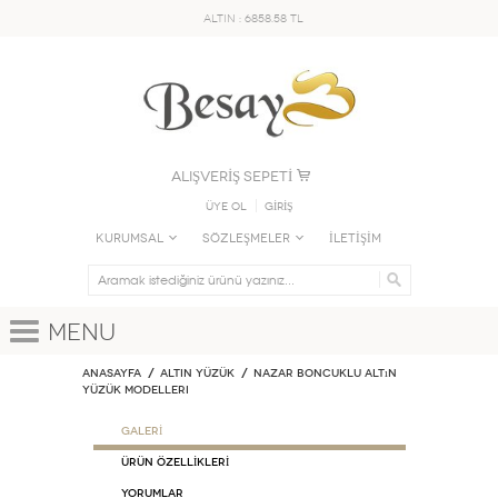
ALTIN : 6858.58 TL
ALIŞVERİŞ SEPETİ
Üye Ol
GİRİŞ
KURUMSAL
SÖZLEŞMELER
İLETİŞİM
Menu
Anasayfa
ALTIN YÜZÜK
Nazar Boncuklu Altın
Yüzük Modelleri
GALERİ
ÜRÜN ÖZELLİKLERİ
Yorumlar