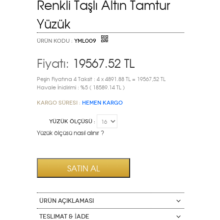
Renkli Taşlı Altın Tamtur
Yüzük
ÜRÜN KODU :
YML009
Fiyatı:
19567.52
TL
Peşin Fiyatına 4 Taksit : 4 x 4891.88 TL = 19567,52 TL
Havale İnidirimi : %5 ( 18589.14 TL )
Kargo Süresi :
HEMEN KARGO
YÜZÜK ÖLÇÜSÜ :
Yüzük ölçüsü nasıl alınır ?
ÜRÜN AÇIKLAMASI
Teslimat & İade