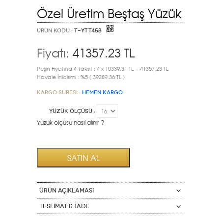
Özel Üretim Beştaş Yüzük
ÜRÜN KODU :
T-YTT458
Fiyatı:
41357.23
TL
Peşin Fiyatına 4 Taksit : 4 x 10339.31 TL = 41357,23 TL
Havale İnidirimi : %5 ( 39289.36 TL )
Kargo Süresi :
HEMEN KARGO
YÜZÜK ÖLÇÜSÜ :
Yüzük ölçüsü nasıl alınır ?
ÜRÜN AÇIKLAMASI
Teslimat & İade