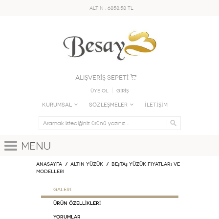
ALTIN : 6858.58 TL
ALIŞVERİŞ SEPETİ
Üye Ol
GİRİŞ
KURUMSAL
SÖZLEŞMELER
İLETİŞİM
Menu
Anasayfa
ALTIN YÜZÜK
Beştaş Yüzük Fiyatları ve
Modelleri
GALERİ
ÜRÜN ÖZELLİKLERİ
Yorumlar