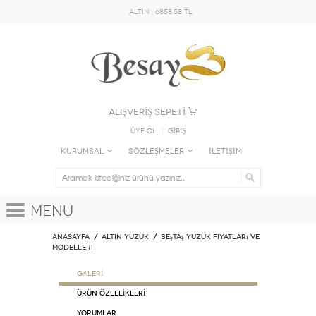
ALTIN : 6858.58 TL
ALIŞVERİŞ SEPETİ
Üye Ol
GİRİŞ
KURUMSAL
SÖZLEŞMELER
İLETİŞİM
Menu
Anasayfa
ALTIN YÜZÜK
Beştaş Yüzük Fiyatları ve
Modelleri
GALERİ
ÜRÜN ÖZELLİKLERİ
Yorumlar