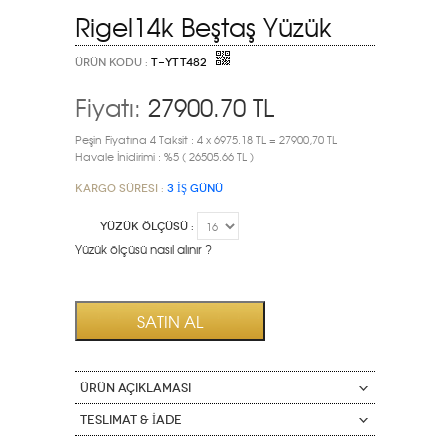
Rigel14k Beştaş Yüzük
ÜRÜN KODU :
T-YTT482
Fiyatı:
27900.70
TL
Peşin Fiyatına 4 Taksit : 4 x 6975.18 TL = 27900,70 TL
Havale İnidirimi : %5 ( 26505.66 TL )
Kargo Süresi :
3 İŞ GÜNÜ
YÜZÜK ÖLÇÜSÜ :
Yüzük ölçüsü nasıl alınır ?
ÜRÜN AÇIKLAMASI
Teslimat & İade