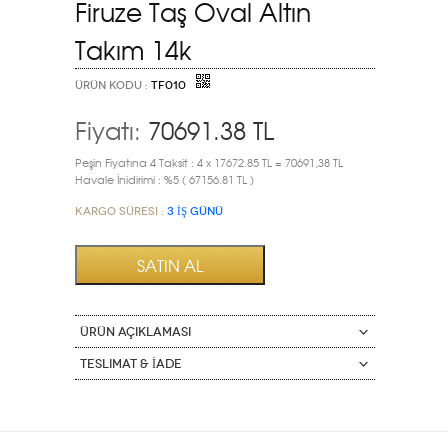
Firuze Taş Oval Altın
Takım 14k
ÜRÜN KODU :
TF010
Fiyatı:
70691.38
TL
Peşin Fiyatına 4 Taksit : 4 x 17672.85 TL = 70691,38 TL
Havale İnidirimi : %5 ( 67156.81 TL )
Kargo Süresi :
3 İŞ GÜNÜ
ÜRÜN AÇIKLAMASI
Teslimat & İade