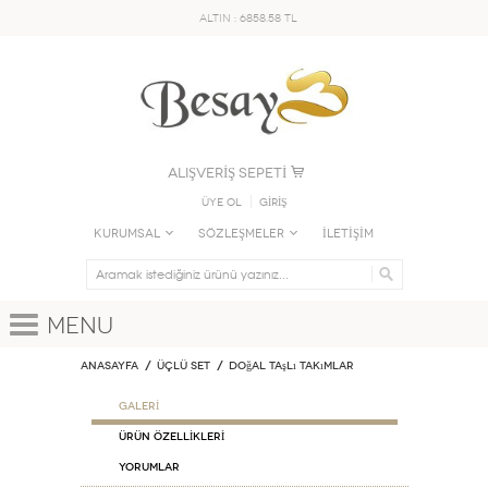
ALTIN : 6858.58 TL
ALIŞVERİŞ SEPETİ
Üye Ol
GİRİŞ
KURUMSAL
SÖZLEŞMELER
İLETİŞİM
Menu
Anasayfa
Üçlü Set
Doğal Taşlı Takımlar
GALERİ
ÜRÜN ÖZELLİKLERİ
Yorumlar