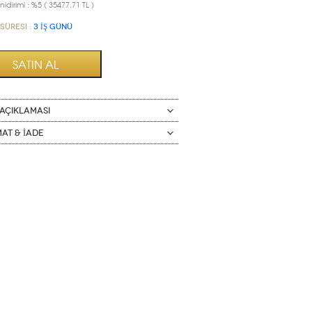
idirimi : %5 ( 35477.71 TL )
Süresi :
3 İŞ GÜNÜ
AÇIKLAMASI
mat & İade