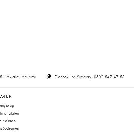
5 Havale İndirimi
Destek ve Sipariş :0532 547 47 53
ESTEK
ariş Takip
limat Bilgileri
al ve İade
ış Sözleşmesi