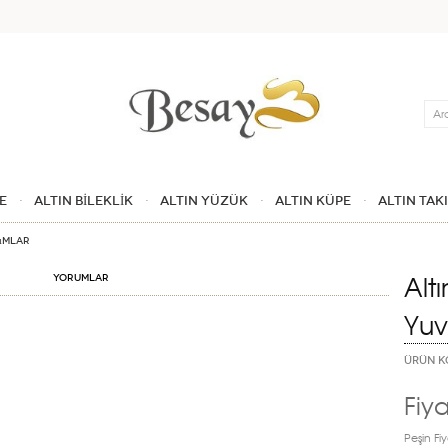
Ara
E
ALTIN BİLEKLİK
ALTIN YÜZÜK
ALTIN KÜPE
ALTIN TAK
kımlar
Alt
Yorumlar
Yuv
ÜRÜN K
Fiya
Peşin Fiy