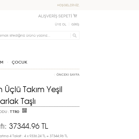
HOŞGELDİNİZ,
ALIŞVERİŞ SEPETİ
Üye Ol
GİRİŞ
IM
ÇOCUK
Önceki Sayfa
ın Üçlü Takım Yeşil
arlak Taşlı
ODU :
TTR0
tı:
37344.96
TL
atına 4 Taksit : 4 x 9336.24 TL = 37344,96 TL