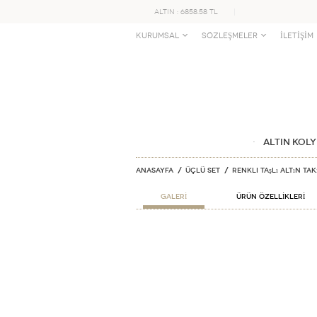
ALTIN : 6858.58 TL
KURUMSAL
SÖZLEŞMELER
İLETİŞİM
ALTIN KOLY
Anasayfa
Üçlü Set
Renkli Taşlı Altın Ta
GALERİ
ÜRÜN ÖZELLİKLERİ