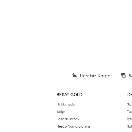
Ücretsiz Kargo
%
BESAY GOLD
D
Hakkımızda
Sip
İletişim
Tes
Basında Besay
İpt
Hesap Numaralarımız
Sat