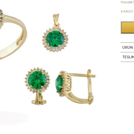
Havale İn
Kargo 
ÜRÜN 
Tesli