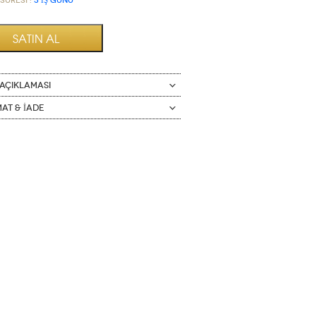
Süresi :
3 İŞ GÜNÜ
AÇIKLAMASI
mat & İade