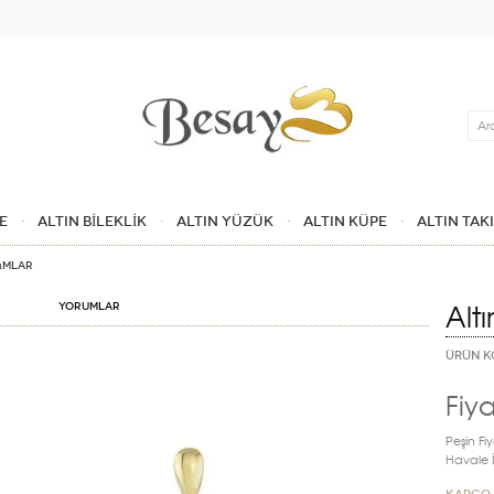
Ara
E
ALTIN BİLEKLİK
ALTIN YÜZÜK
ALTIN KÜPE
ALTIN TAK
kımlar
Alt
Yorumlar
ÜRÜN K
Fiya
Peşin Fiy
Havale İn