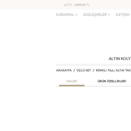
ALTIN : 6858.58 TL
KURUMSAL
SÖZLEŞMELER
İLETİŞİM
ALTIN KOLY
Anasayfa
Üçlü Set
Renkli Taşlı Altın Ta
GALERİ
ÜRÜN ÖZELLİKLERİ