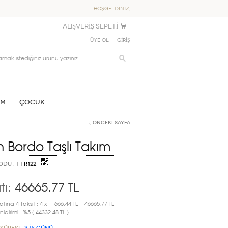
HOŞGELDİNİZ,
ALIŞVERİŞ SEPETİ
Üye Ol
GİRİŞ
IM
ÇOCUK
Önceki Sayfa
ın Bordo Taşlı Takım
ODU :
TTR122
tı:
46665.77
TL
atına 4 Taksit : 4 x 11666.44 TL = 46665,77 TL
idirimi : %5 ( 44332.48 TL )