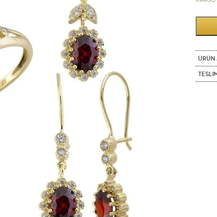
Kargo 
ÜRÜN 
Tesli