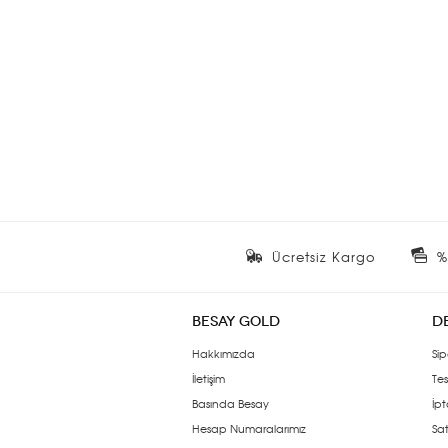
Ücretsiz Kargo
%
BESAY GOLD
D
Hakkımızda
Sip
İletişim
Tes
Basında Besay
İpt
Hesap Numaralarımız
Sat