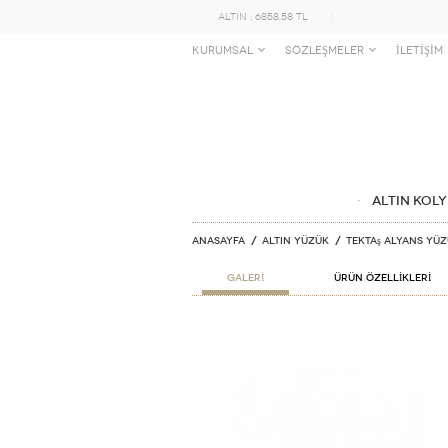
ALTIN : 6858.58 TL
KURUMSAL
SÖZLEŞMELER
İLETİŞİM
ALTIN KOLY
Anasayfa
ALTIN YÜZÜK
Tektaş Alyans Yü
GALERİ
ÜRÜN ÖZELLİKLERİ