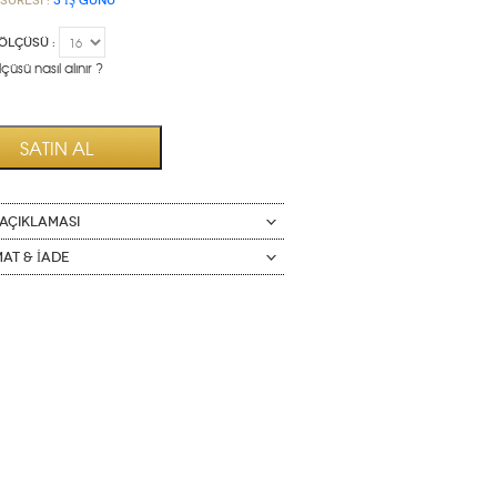
Süresi :
3 İŞ GÜNÜ
ÖLÇÜSÜ :
çüsü nasıl alınır ?
AÇIKLAMASI
mat & İade