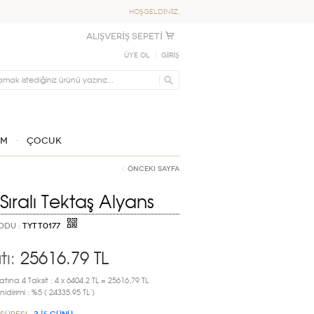
HOŞGELDİNİZ,
ALIŞVERİŞ SEPETİ
Üye Ol
GİRİŞ
IM
ÇOCUK
Önceki Sayfa
 Sıralı Tektaş Alyans
ODU :
TYTT0177
tı:
25616.79
TL
atına 4 Taksit : 4 x 6404.2 TL = 25616,79 TL
idirimi : %5 ( 24335.95 TL )