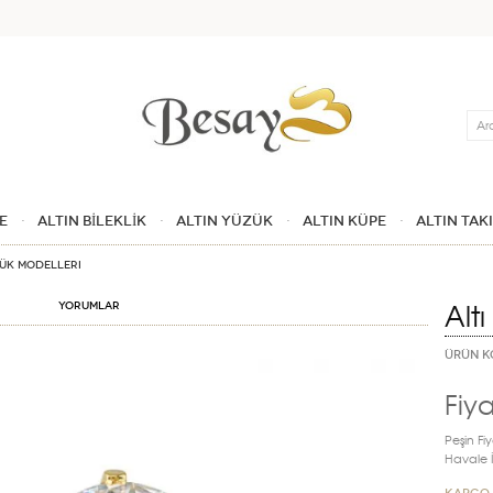
Ara
E
ALTIN BİLEKLİK
ALTIN YÜZÜK
ALTIN KÜPE
ALTIN TAK
zük Modelleri
Altı
Yorumlar
ÜRÜN K
Fiya
Peşin Fiy
Havale İn