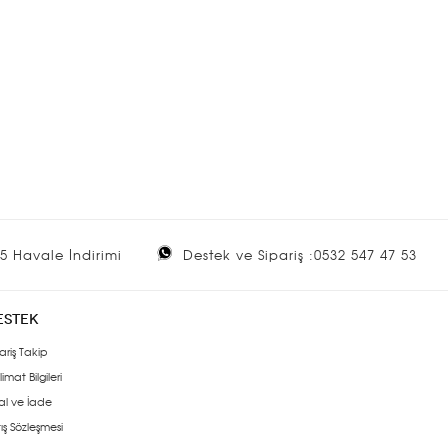
5 Havale İndirimi
Destek ve Sipariş :0532 547 47 53
ESTEK
ariş Takip
limat Bilgileri
al ve İade
ış Sözleşmesi