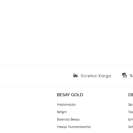
Ücretsiz Kargo
%
BESAY GOLD
D
Hakkımızda
Sip
İletişim
Tes
Basında Besay
İpt
Hesap Numaralarımız
Sat