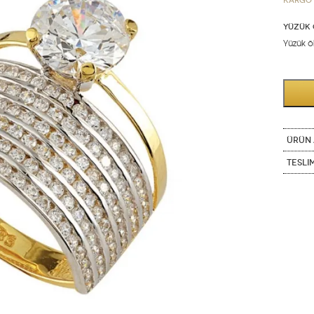
Kargo 
YÜZÜK 
Yüzük öl
ÜRÜN 
Tesli